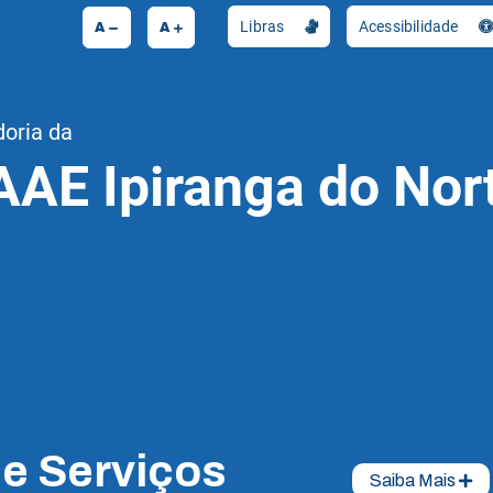
A
A
Libras
Acessibilidade
doria da
AAE Ipiranga do Nor
de Serviços
Saiba Mais