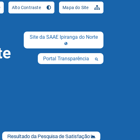
Ir para o conteúdo [al
Alto Contraste
Mapa do Site
Site da SAAE Ipiranga do Norte
te
Portal Transparência
Resultado da Pesquisa de Satisfação