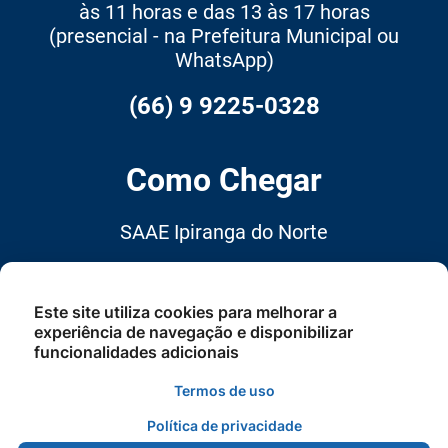
às 11 horas e das 13 às 17 horas
(presencial - na Prefeitura Municipal ou
WhatsApp)
(66) 9 9225-0328
Como Chegar
SAAE Ipiranga do Norte
Rua dos Girassóis, 387, Centro,
Ipiranga do Norte MT CEP:
Este site utiliza cookies para melhorar a
78.578-000
experiência de navegação e disponibilizar
funcionalidades adicionais
Termos de uso
Política de privacidade