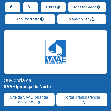
Ir
A
A
Libras
Acessibilidade
Alto Contraste
Mapa do Site
Ouvidoria da
SAAE Ipiranga do Norte
Site da SAAE Ipiranga
Portal Transparência
do Norte